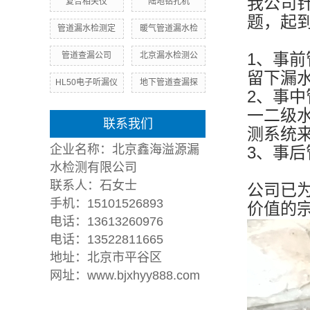
我公司
复合相关仪
陆地钻孔机
题，起
管道漏水检测定
暖气管道漏水检
1、事
管道查漏公司
北京漏水检测公
留下漏
HL50电子听漏仪
地下管道查漏探
2、事
一二级
联系我们
测系统
企业名称：北京鑫海溢源漏
3、事
水检测有限公司
联系人：石女士
公司已
手机：
15101526893
价值的
电话：13613260976
电话：
13522811665
地址：北京市平谷区
网址：www.bjxhyy888.com