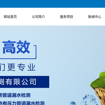
网站首页
公司简介
服务项目
新闻中心
公司介绍
自来水管道漏水检
公司新闻
企业文化
供暖（暖气）管道
测
行业新闻
发展历程
空调管道漏水检测
漏水检测
技术知识
联系我们
其它有压力管道漏
地下管线定位
水检测
销售供水、燃气检
管道漏水检测
测系列产品